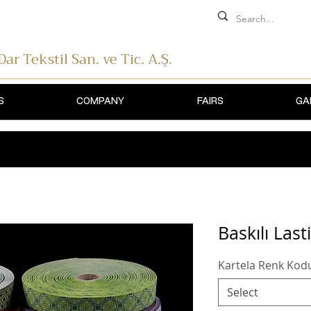
 Dar Tekstil
San. ve Tic. A.Ş.
S
COMPANY
FAIRS
GA
Baskılı Last
Kartela Renk Kod
Select