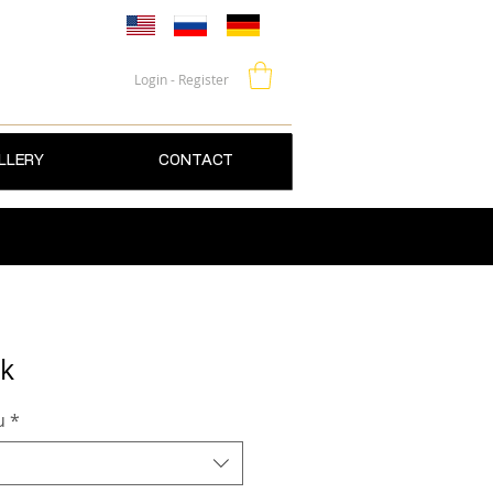
Login - Register
LLERY
CONTACT
ik
u
*