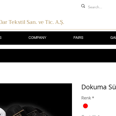
 Dar Tekstil
San. ve Tic. A.Ş.
S
COMPANY
FAIRS
GA
Dokuma Süp
Renk
*