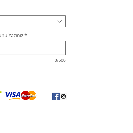
nu Yazınız
*
0/500
Başa Dön