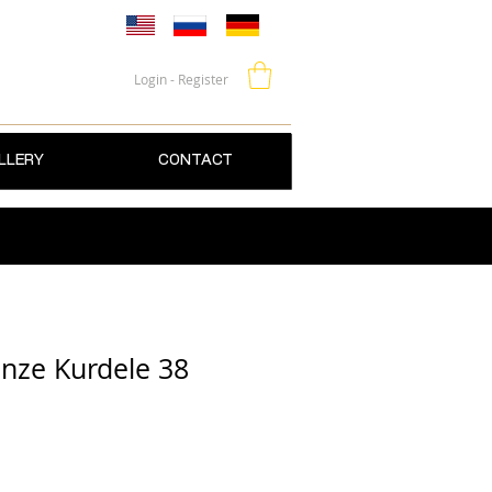
Login - Register
LLERY
CONTACT
anze Kurdele 38