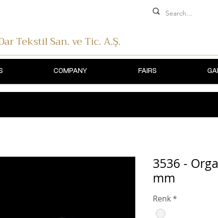
 Dar Tekstil
San. ve Tic. A.Ş.
S
COMPANY
FAIRS
GA
3536 - Org
mm
Renk
*