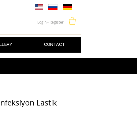
Login - Register
LLERY
CONTACT
feksiyon Lastik