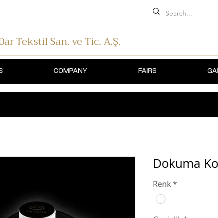
 Dar Tekstil
San. ve Tic. A.Ş.
S
COMPANY
FAIRS
GA
Dokuma Kon
Renk
*